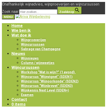
Onafhankelijk wijnadvies, wijnproeverijen en wijncursussen
Zoek naar:
Zoekknop
MENU
Home
Wie ben ik
Wat doe ik
Wijnproeverijen
Wijncursussen
Sabrage van Champagne
Nieuws
Wijnnieuws
Column / wijnweetjes
Wijncursussen
Workshop “Wat is wijn?” (1 avond).
Wijncursus “Wijnvignet” (SDEN1)
Wijncursus “Wijnoorkonde” (SDEN2)
Wijncursus “Wijnbrevet” (SDEN3)
Wijnkennis Next Level (SDEN+)
Examen
Contact
0 items