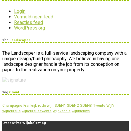
Login
Vermeldingen feed
Reacties feed
WordPress.org
The
Landscaper
The Landscaper is a full-service landscaping company with a
unique design/build philosophy. We believe in having one
landscape designer handle the job from its conception on
paper, to the realization on your property
Tag
Cloud
wijn
SDEN2
SDEN3
rode wijn
SDEN1
Champagne
Frankrijk
Twente
wijncursus
wijncursus twente
Wijnkennis
wijnnieuws
Over
Ariva Wijnbeleving