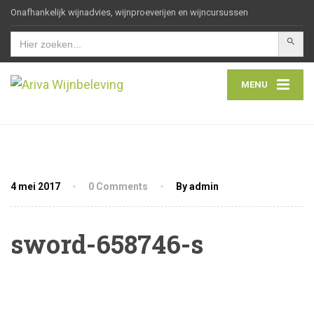
Onafhankelijk wijnadvies, wijnproeverijen en wijncursussen
Zoekkn
Zoek
naar:
MENU
4 mei 2017
0 Comments
By admin
sword-658746-s