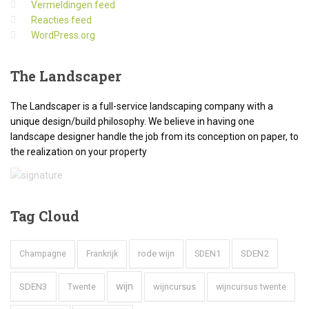
Vermeldingen feed
Reacties feed
WordPress.org
The
Landscaper
The Landscaper is a full-service landscaping company with a
unique design/build philosophy. We believe in having one
landscape designer handle the job from its conception on paper, to
the realization on your property
Tag
Cloud
SDEN2
rode wijn
SDEN1
Champagne
Frankrijk
wijn
SDEN3
wijncursus
wijncursus twente
Twente