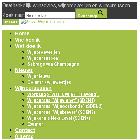
Onafhankelijk wijnadvies, wijnproeverijen en wijncursussen
Zoek naar:
Zoekknop
MENU
Home
Wie ben ik
Wat doe ik
Wijnproeverijen
Wijncursussen
Sabrage van Champagne
Nieuws
Wijnnieuws
Column / wijnweetjes
Wijncursussen
Workshop “Wat is wijn?” (1 avond).
Wijncursus “Wijnvignet” (SDEN1)
Wijncursus “Wijnoorkonde” (SDEN2)
Wijncursus “Wijnbrevet” (SDEN3)
Wijnkennis Next Level (SDEN+)
Examen
Contact
0 items