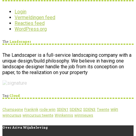
Login
Vermeldingen feed
Reacties feed
WordPress.org
The
Landscaper
The Landscaper is a full-service landscaping company with a
unique design/build philosophy. We believe in having one
landscape designer handle the job from its conception on
paper, to the realization on your property
Tag
Cloud
wijn
SDEN2
SDEN3
rode wijn
SDEN1
Champagne
Frankrijk
Twente
wijncursus
wijncursus twente
Wijnkennis
wijnnieuws
Over
Ariva Wijnbeleving