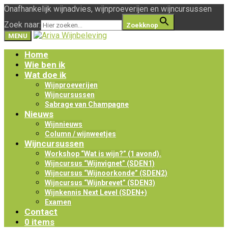
Onafhankelijk wijnadvies, wijnproeverijen en wijncursussen
Zoek naar:
Zoekknop
MENU
Home
Wie ben ik
Wat doe ik
Wijnproeverijen
Wijncursussen
Sabrage van Champagne
Nieuws
Wijnnieuws
Column / wijnweetjes
Wijncursussen
Workshop “Wat is wijn?” (1 avond).
Wijncursus “Wijnvignet” (SDEN1)
Wijncursus “Wijnoorkonde” (SDEN2)
Wijncursus “Wijnbrevet” (SDEN3)
Wijnkennis Next Level (SDEN+)
Examen
Contact
0 items