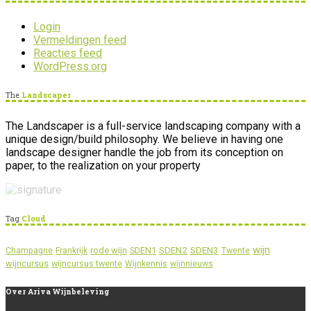
Login
Vermeldingen feed
Reacties feed
WordPress.org
The
Landscaper
The Landscaper is a full-service landscaping company with a
unique design/build philosophy. We believe in having one
landscape designer handle the job from its conception on
paper, to the realization on your property
Tag
Cloud
wijn
SDEN2
SDEN3
rode wijn
SDEN1
Champagne
Frankrijk
Twente
wijncursus
wijncursus twente
Wijnkennis
wijnnieuws
Over
Ariva Wijnbeleving