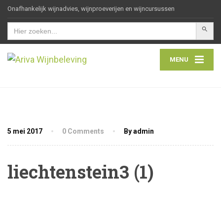
Onafhankelijk wijnadvies, wijnproeverijen en wijncursussen
Zoekkn
Zoek
naar:
MENU
5 mei 2017
0 Comments
By admin
liechtenstein3 (1)