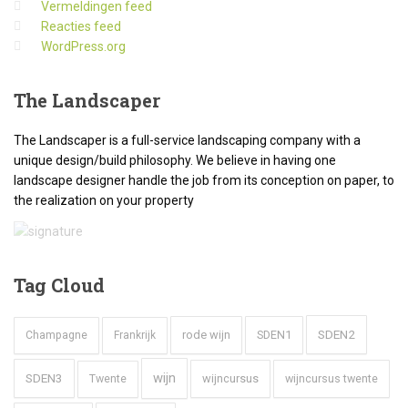
Vermeldingen feed
Reacties feed
WordPress.org
The
Landscaper
The Landscaper is a full-service landscaping company with a
unique design/build philosophy. We believe in having one
landscape designer handle the job from its conception on paper, to
the realization on your property
Tag
Cloud
SDEN2
rode wijn
SDEN1
Champagne
Frankrijk
wijn
SDEN3
wijncursus
wijncursus twente
Twente