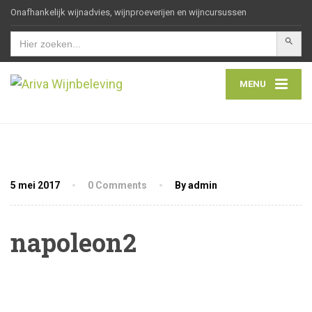
Onafhankelijk wijnadvies, wijnproeverijen en wijncursussen
Zoekkn
Zoek
naar:
MENU
5 mei 2017
0 Comments
By admin
napoleon2