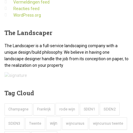
Vermeldingen feed
Reacties feed
WordPress.org
The
Landscaper
The Landscaper is a full-service landscaping company with a
unique design/build philosophy. We believe in having one
landscape designer handle the job from its conception on paper, to
the realization on your property
Tag
Cloud
SDEN2
rode wijn
SDEN1
Champagne
Frankrijk
wijn
SDEN3
wijncursus
wijncursus twente
Twente