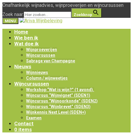
Onafhankelijk wijnadvies, wijnproeverijen en wijncursussen
Zoek naar:
Zoekknop
MENU
Home
Wie ben ik
Wat doe ik
Wijnproeverijen
Wijncursussen
Sabrage van Champagne
Nieuws
Wijnnieuws
Column / wijnweetjes
Wijncursussen
Workshop “Wat is wijn?” (1 avond).
Wijncursus “Wijnvignet” (SDEN1)
Wijncursus “Wijnoorkonde” (SDEN2)
Wijncursus “Wijnbrevet” (SDEN3)
Wijnkennis Next Level (SDEN+)
Examen
Contact
0 items