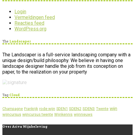
Login
Vermeldingen feed
Reacties feed
WordPress.org
The
Landscaper
The Landscaper is a full-service landscaping company with a
unique design/build philosophy. We believe in having one
landscape designer handle the job from its conception on
paper, to the realization on your property
Tag
Cloud
wijn
SDEN2
SDEN3
rode wijn
SDEN1
Champagne
Frankrijk
Twente
wijncursus
wijncursus twente
Wijnkennis
wijnnieuws
Over
Ariva Wijnbeleving