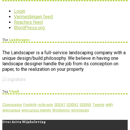
Login
Vermeldingen feed
Reacties feed
WordPress.org
The
Landscaper
The Landscaper is a full-service landscaping company with a
unique design/build philosophy. We believe in having one
landscape designer handle the job from its conception on
paper, to the realization on your property
Tag
Cloud
wijn
SDEN2
SDEN3
rode wijn
SDEN1
Champagne
Frankrijk
Twente
wijncursus
wijncursus twente
Wijnkennis
wijnnieuws
Over
Ariva Wijnbeleving