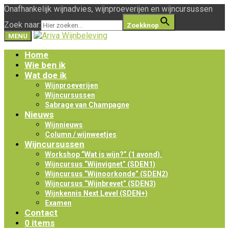
Onafhankelijk wijnadvies, wijnproeverijen en wijncursussen
Zoek naar:
Zoekknop
MENU
Home
Wie ben ik
Wat doe ik
Wijnproeverijen
Wijncursussen
Sabrage van Champagne
Nieuws
Wijnnieuws
Column / wijnweetjes
Wijncursussen
Workshop “Wat is wijn?” (1 avond).
Wijncursus “Wijnvignet” (SDEN1)
Wijncursus “Wijnoorkonde” (SDEN2)
Wijncursus “Wijnbrevet” (SDEN3)
Wijnkennis Next Level (SDEN+)
Examen
Contact
0 items