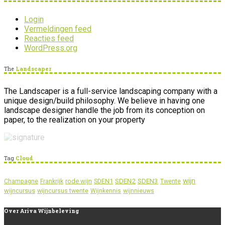
Login
Vermeldingen feed
Reacties feed
WordPress.org
The
Landscaper
The Landscaper is a full-service landscaping company with a
unique design/build philosophy. We believe in having one
landscape designer handle the job from its conception on
paper, to the realization on your property
Tag
Cloud
wijn
SDEN2
SDEN3
rode wijn
SDEN1
Champagne
Frankrijk
Twente
wijncursus
wijncursus twente
Wijnkennis
wijnnieuws
Over
Ariva Wijnbeleving