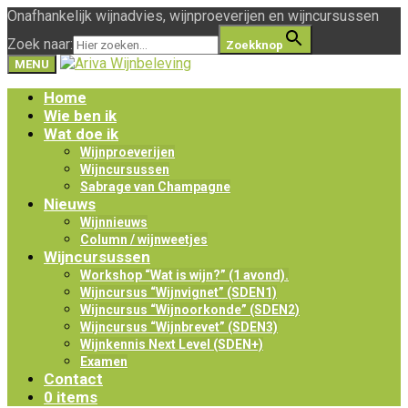
Onafhankelijk wijnadvies, wijnproeverijen en wijncursussen
Zoek naar:
Zoekknop
MENU
Home
Wie ben ik
Wat doe ik
Wijnproeverijen
Wijncursussen
Sabrage van Champagne
Nieuws
Wijnnieuws
Column / wijnweetjes
Wijncursussen
Workshop “Wat is wijn?” (1 avond).
Wijncursus “Wijnvignet” (SDEN1)
Wijncursus “Wijnoorkonde” (SDEN2)
Wijncursus “Wijnbrevet” (SDEN3)
Wijnkennis Next Level (SDEN+)
Examen
Contact
0 items