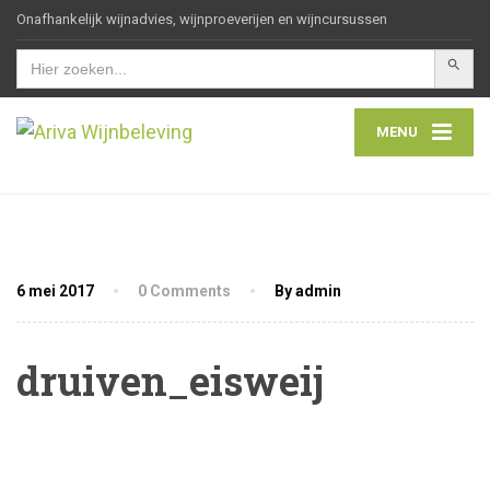
Onafhankelijk wijnadvies, wijnproeverijen en wijncursussen
Zoekkn
Zoek
naar:
MENU
6 mei 2017
0 Comments
By admin
druiven_eisweij