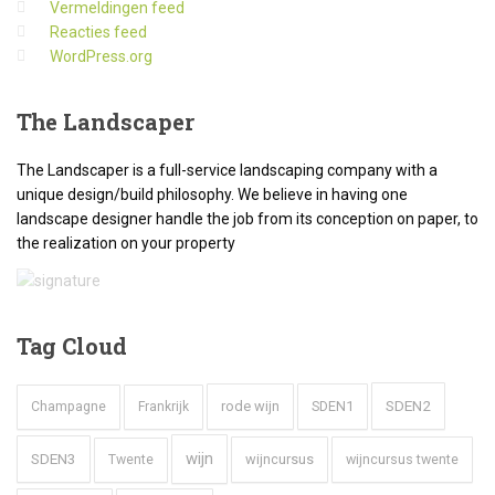
Vermeldingen feed
Reacties feed
WordPress.org
The
Landscaper
The Landscaper is a full-service landscaping company with a
unique design/build philosophy. We believe in having one
landscape designer handle the job from its conception on paper, to
the realization on your property
Tag
Cloud
SDEN2
rode wijn
SDEN1
Champagne
Frankrijk
wijn
SDEN3
wijncursus
wijncursus twente
Twente