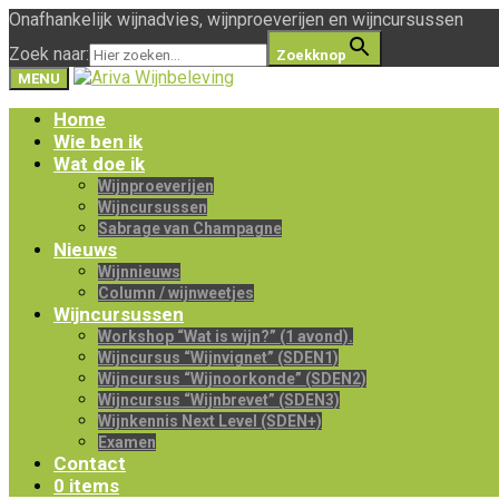
Onafhankelijk wijnadvies, wijnproeverijen en wijncursussen
Zoek naar:
Zoekknop
MENU
Home
Wie ben ik
Wat doe ik
Wijnproeverijen
Wijncursussen
Sabrage van Champagne
Nieuws
Wijnnieuws
Column / wijnweetjes
Wijncursussen
Workshop “Wat is wijn?” (1 avond).
Wijncursus “Wijnvignet” (SDEN1)
Wijncursus “Wijnoorkonde” (SDEN2)
Wijncursus “Wijnbrevet” (SDEN3)
Wijnkennis Next Level (SDEN+)
Examen
Contact
0 items