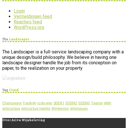
Login
Vermeldingen feed
Reacties feed
WordPress.org
The
Landscaper
The Landscaper is a full-service landscaping company with a
unique design/build philosophy. We believe in having one
landscape designer handle the job from its conception on
paper, to the realization on your property
Tag
Cloud
wijn
SDEN2
SDEN3
rode wijn
SDEN1
Champagne
Frankrijk
Twente
wijncursus
wijncursus twente
Wijnkennis
wijnnieuws
Over
Ariva Wijnbeleving