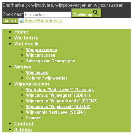
Onafhankelijk wijnadvies, wijnproeverijen en wijncursussen
Zoek naar:
Zoekknop
MENU
Home
Wie ben ik
Wat doe ik
Wijnproeverijen
Wijncursussen
Sabrage van Champagne
Nieuws
Wijnnieuws
Column / wijnweetjes
Wijncursussen
Workshop “Wat is wijn?” (1 avond).
Wijncursus “Wijnvignet” (SDEN1)
Wijncursus “Wijnoorkonde” (SDEN2)
Wijncursus “Wijnbrevet” (SDEN3)
Wijnkennis Next Level (SDEN+)
Examen
Contact
0 items