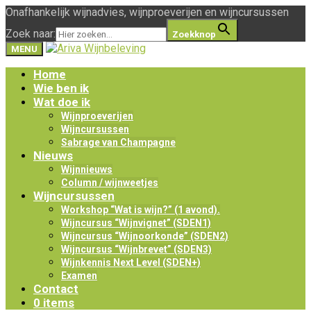
Onafhankelijk wijnadvies, wijnproeverijen en wijncursussen
Zoek naar:
Zoekknop
MENU
Home
Wie ben ik
Wat doe ik
Wijnproeverijen
Wijncursussen
Sabrage van Champagne
Nieuws
Wijnnieuws
Column / wijnweetjes
Wijncursussen
Workshop “Wat is wijn?” (1 avond).
Wijncursus “Wijnvignet” (SDEN1)
Wijncursus “Wijnoorkonde” (SDEN2)
Wijncursus “Wijnbrevet” (SDEN3)
Wijnkennis Next Level (SDEN+)
Examen
Contact
0 items