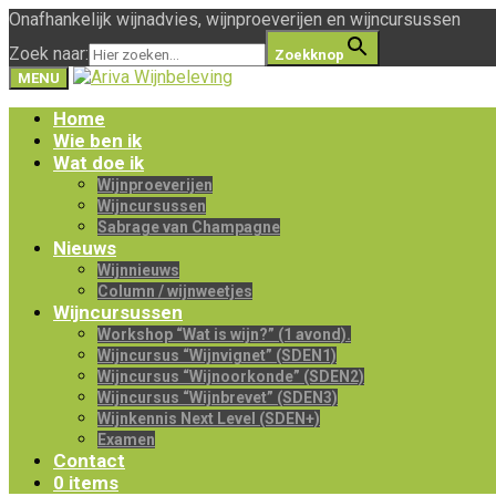
Onafhankelijk wijnadvies, wijnproeverijen en wijncursussen
Zoek naar:
Zoekknop
MENU
Home
Wie ben ik
Wat doe ik
Wijnproeverijen
Wijncursussen
Sabrage van Champagne
Nieuws
Wijnnieuws
Column / wijnweetjes
Wijncursussen
Workshop “Wat is wijn?” (1 avond).
Wijncursus “Wijnvignet” (SDEN1)
Wijncursus “Wijnoorkonde” (SDEN2)
Wijncursus “Wijnbrevet” (SDEN3)
Wijnkennis Next Level (SDEN+)
Examen
Contact
0 items