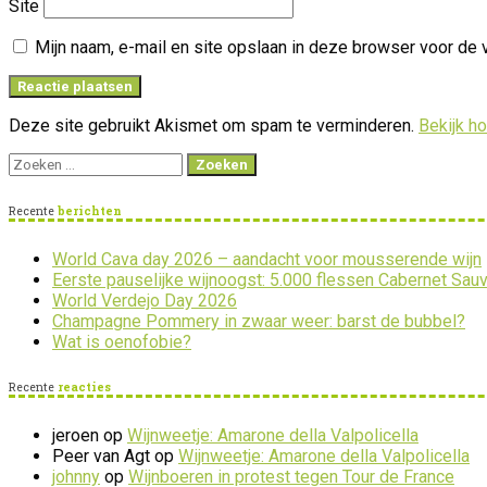
Site
Mijn naam, e-mail en site opslaan in deze browser voor de 
Deze site gebruikt Akismet om spam te verminderen.
Bekijk h
Zoeken
naar:
Recente
berichten
World Cava day 2026 – aandacht voor mousserende wijn
Eerste pauselijke wijnoogst: 5.000 flessen Cabernet Sau
World Verdejo Day 2026
Champagne Pommery in zwaar weer: barst de bubbel?
Wat is oenofobie?
Recente
reacties
jeroen
op
Wijnweetje: Amarone della Valpolicella
Peer van Agt
op
Wijnweetje: Amarone della Valpolicella
johnny
op
Wijnboeren in protest tegen Tour de France