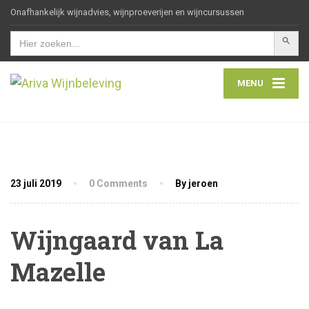
Onafhankelijk wijnadvies, wijnproeverijen en wijncursussen
Zoekkn
Zoek
naar:
MENU
23 juli 2019
0 Comments
By jeroen
Wijngaard van La
Mazelle