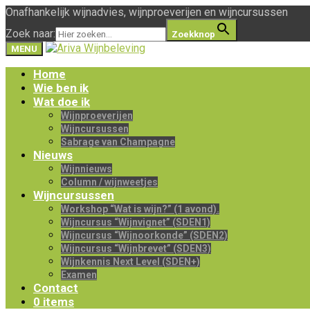
Onafhankelijk wijnadvies, wijnproeverijen en wijncursussen
Zoek naar:
Zoekknop
MENU
Home
Wie ben ik
Wat doe ik
Wijnproeverijen
Wijncursussen
Sabrage van Champagne
Nieuws
Wijnnieuws
Column / wijnweetjes
Wijncursussen
Workshop “Wat is wijn?” (1 avond).
Wijncursus “Wijnvignet” (SDEN1)
Wijncursus “Wijnoorkonde” (SDEN2)
Wijncursus “Wijnbrevet” (SDEN3)
Wijnkennis Next Level (SDEN+)
Examen
Contact
0 items