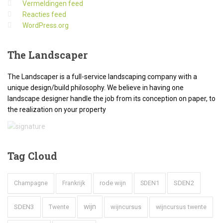
Vermeldingen feed
Reacties feed
WordPress.org
The
Landscaper
The Landscaper is a full-service landscaping company with a
unique design/build philosophy. We believe in having one
landscape designer handle the job from its conception on paper, to
the realization on your property
Tag
Cloud
SDEN2
rode wijn
SDEN1
Champagne
Frankrijk
wijn
SDEN3
wijncursus
wijncursus twente
Twente