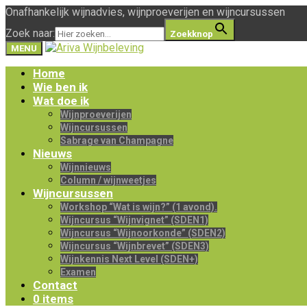
Onafhankelijk wijnadvies, wijnproeverijen en wijncursussen
Zoek naar:
Zoekknop
MENU
Home
Wie ben ik
Wat doe ik
Wijnproeverijen
Wijncursussen
Sabrage van Champagne
Nieuws
Wijnnieuws
Column / wijnweetjes
Wijncursussen
Workshop “Wat is wijn?” (1 avond).
Wijncursus “Wijnvignet” (SDEN1)
Wijncursus “Wijnoorkonde” (SDEN2)
Wijncursus “Wijnbrevet” (SDEN3)
Wijnkennis Next Level (SDEN+)
Examen
Contact
0 items