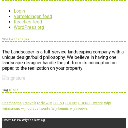
Login
Vermeldingen feed
Reacties feed
WordPress.org
The
Landscaper
The Landscaper is a full-service landscaping company with a
unique design/build philosophy. We believe in having one
landscape designer handle the job from its conception on
paper, to the realization on your property
Tag
Cloud
wijn
SDEN2
SDEN3
rode wijn
SDEN1
Champagne
Frankrijk
Twente
wijncursus
wijncursus twente
Wijnkennis
wijnnieuws
Over
Ariva Wijnbeleving