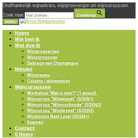
Onafhankelijk wijnadvies, wijnproeverijen en wijncursussen
Zoek naar:
Zoekknop
MENU
Home
Wie ben ik
Wat doe ik
Wijnproeverijen
Wijncursussen
Sabrage van Champagne
Nieuws
Wijnnieuws
Column / wijnweetjes
Wijncursussen
Workshop “Wat is wijn?” (1 avond).
Wijncursus “Wijnvignet” (SDEN1)
Wijncursus “Wijnoorkonde” (SDEN2)
Wijncursus “Wijnbrevet” (SDEN3)
Wijnkennis Next Level (SDEN+)
Examen
Contact
0 items