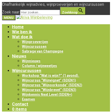
Onafhankelijk wijnadvies, wijnproeverijen en wijncursussen
Zoek naar:
Zoekknop
MENU
Home
Wie ben ik
Wat doe ik
Wijnproeverijen
Wijncursussen
Sabrage van Champagne
Nieuws
Wijnnieuws
Column / wijnweetjes
Wijncursussen
Workshop “Wat is wijn?” (1 avond).
Wijncursus “Wijnvignet” (SDEN1)
Wijncursus “Wijnoorkonde” (SDEN2)
Wijncursus “Wijnbrevet” (SDEN3)
Wijnkennis Next Level (SDEN+)
Examen
Contact
0 items