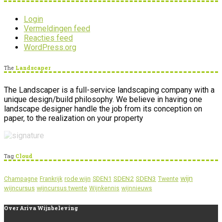
Login
Vermeldingen feed
Reacties feed
WordPress.org
The
Landscaper
The Landscaper is a full-service landscaping company with a
unique design/build philosophy. We believe in having one
landscape designer handle the job from its conception on
paper, to the realization on your property
Tag
Cloud
wijn
SDEN2
SDEN3
rode wijn
SDEN1
Champagne
Frankrijk
Twente
wijncursus
wijncursus twente
Wijnkennis
wijnnieuws
Over
Ariva Wijnbeleving