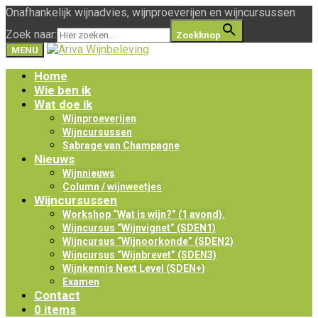
Onafhankelijk wijnadvies, wijnproeverijen en wijncursussen
Zoek naar:
Zoekknop
MENU
Home
Wie ben ik
Wat doe ik
Wijnproeverijen
Wijncursussen
Sabrage van Champagne
Nieuws
Wijnnieuws
Column / wijnweetjes
Wijncursussen
Workshop “Wat is wijn?” (1 avond).
Wijncursus “Wijnvignet” (SDEN1)
Wijncursus “Wijnoorkonde” (SDEN2)
Wijncursus “Wijnbrevet” (SDEN3)
Wijnkennis Next Level (SDEN+)
Examen
Contact
0 items