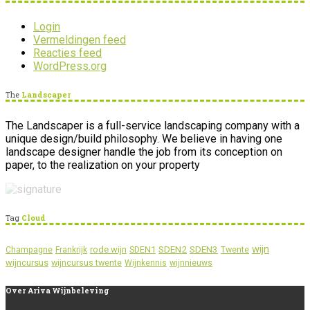
Login
Vermeldingen feed
Reacties feed
WordPress.org
The
Landscaper
The Landscaper is a full-service landscaping company with a
unique design/build philosophy. We believe in having one
landscape designer handle the job from its conception on
paper, to the realization on your property
Tag
Cloud
wijn
SDEN2
SDEN3
rode wijn
SDEN1
Champagne
Frankrijk
Twente
wijncursus
wijncursus twente
Wijnkennis
wijnnieuws
Over
Ariva Wijnbeleving