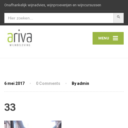
Onafhankelijk wijnadvies, wijnproeverijen en wijncursussen
Zoekkn
Zoek
naar:
MENU
6 mei 2017
0 Comments
By admin
33