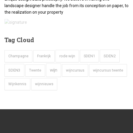
landscape designer handle the job from its conception on paper, to
the realization on your property
Tag
Cloud
SDEN2
rode wijn
SDEN1
Champagne
Frankrijk
wijn
SDEN3
wijncursus
wijncursus twente
Twente
Wijnkennis
wijnnieuws