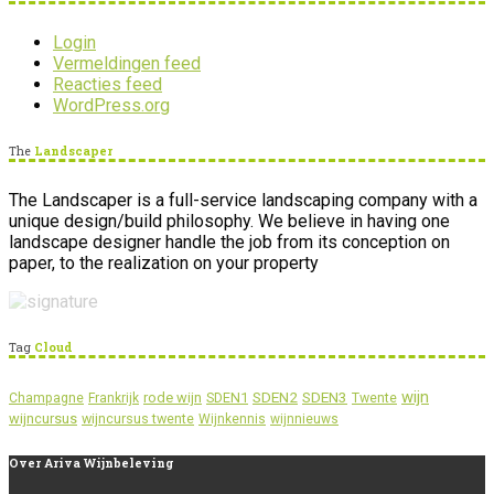
Login
Vermeldingen feed
Reacties feed
WordPress.org
The
Landscaper
The Landscaper is a full-service landscaping company with a
unique design/build philosophy. We believe in having one
landscape designer handle the job from its conception on
paper, to the realization on your property
Tag
Cloud
wijn
SDEN2
SDEN3
rode wijn
SDEN1
Champagne
Frankrijk
Twente
wijncursus
wijncursus twente
Wijnkennis
wijnnieuws
Over
Ariva Wijnbeleving