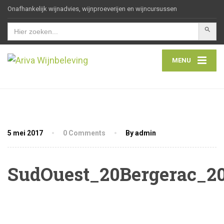
Onafhankelijk wijnadvies, wijnproeverijen en wijncursussen
Zoekkn
Zoek
naar:
MENU
5 mei 2017
0 Comments
By admin
SudOuest_20Bergerac_2