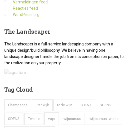
Vermeldingen feed
Reacties feed
WordPress.org
The
Landscaper
The Landscaper is a full-service landscaping company with a
unique design/build philosophy. We believe in having one
landscape designer handle the job from its conception on paper, to
the realization on your property
Tag
Cloud
SDEN2
rode wijn
SDEN1
Champagne
Frankrijk
wijn
SDEN3
wijncursus
wijncursus twente
Twente