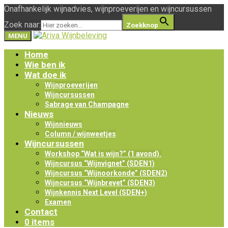
Onafhankelijk wijnadvies, wijnproeverijen en wijncursussen
Zoek naar:
Zoekknop
MENU
Home
Wie ben ik
Wat doe ik
Wijnproeverijen
Wijncursussen
Sabrage van Champagne
Nieuws
Wijnnieuws
Column / wijnweetjes
Wijncursussen
Workshop “Wat is wijn?” (1 avond).
Wijncursus “Wijnvignet” (SDEN1)
Wijncursus “Wijnoorkonde” (SDEN2)
Wijncursus “Wijnbrevet” (SDEN3)
Wijnkennis Next Level (SDEN+)
Examen
Contact
0 items