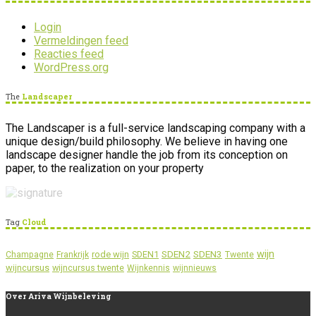
Login
Vermeldingen feed
Reacties feed
WordPress.org
The
Landscaper
The Landscaper is a full-service landscaping company with a
unique design/build philosophy. We believe in having one
landscape designer handle the job from its conception on
paper, to the realization on your property
Tag
Cloud
wijn
SDEN2
SDEN3
rode wijn
SDEN1
Champagne
Frankrijk
Twente
wijncursus
wijncursus twente
Wijnkennis
wijnnieuws
Over
Ariva Wijnbeleving